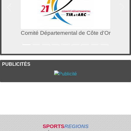
Précedent
Suiv
Comité Départemental de Côte d'Or
PUBLICITÉS
SPORTS
REGIONS