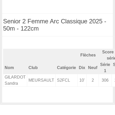
Senior 2 Femme Arc Classique 2025 -
50m - 122cm
Score 
Flèches
séri
Série
S
Nom
Club
Catégorie
Dix
Neuf
1
GILARDOT
MEURSAULT
S2FCL
10'
2
306
Sandra