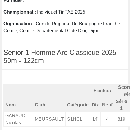
Formule :
Championnat :
Individuel Tir TAE 2025
Organisation :
Comite Regional De Bourgogne Franche
Comte, Comite Departemental Cote D'or, Dijon
Senior 1 Homme Arc Classique 2025 -
50m - 122cm
Score
Flèches
sér
Série
Nom
Club
Catégorie
Dix
Neuf
1
GARAUDET
MEURSAULT
S1HCL
14'
4
319
Nicolas