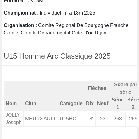
Formule :
2X18M
Championnat :
Individuel Tir à 18m 2025
Organisation :
Comite Regional De Bourgogne Franche
Comte, Comite Departemental Cote D'or, Dijon
U15 Homme Arc Classique 2025
Score par
Flèches
série
Série
Séri
Nom
Club
Catégorie
Dix
Neuf
1
2
JOLLY
MEURSAULT
U15HCL
18'
23
268
265
Joseph