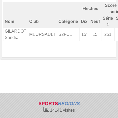
Score 
Flèches
séri
Série
S
Nom
Club
Catégorie
Dix
Neuf
1
GILARDOT
MEURSAULT
S2FCL
15'
15
251
Sandra
SPORTS
REGIONS
14141
visites